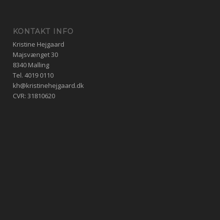
KONTAKT INFO
Kristine Hejgaard
Majsvænget 30
8340 Malling
Tel.
4019 0110
kh@kristinehejgaard.dk
CVR: 31810620