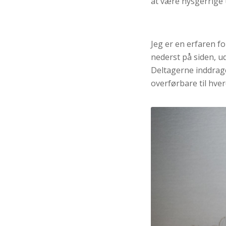
at være nysgerrige 
Jeg er en erfaren f
nederst på siden, u
Deltagerne inddrag
overførbare til hve