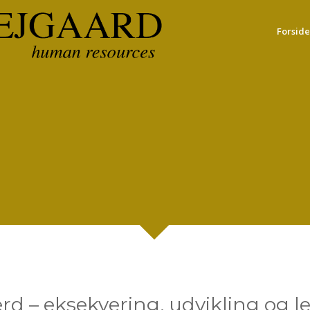
Forside
d – eksekvering, udvikling og l