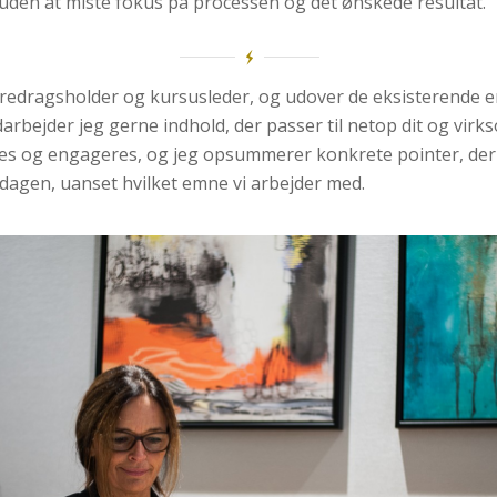
uden at miste fokus på processen og det ønskede resultat.
oredragsholder og kursusleder, og udover de eksisterende 
darbejder jeg gerne indhold, der passer til netop dit og vi
es og engageres, og jeg opsummerer konkrete pointer, der 
rdagen, uanset hvilket emne vi arbejder med.