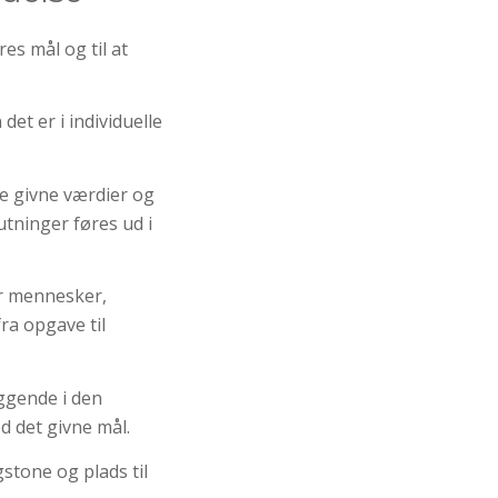
es mål og til at
et er i individuelle
e givne værdier og
utninger føres ud i
er mennesker,
ra opgave til
æggende i den
d det givne mål.
tone og plads til