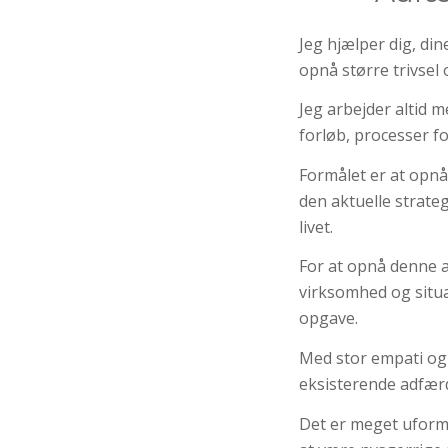
Jeg hjælper dig, din
opnå større trivsel
Jeg arbejder altid m
forløb, processer f
Formålet er at opnå
den aktuelle strate
livet.
For at opnå denne a
virksomhed og situat
opgave.
Med stor empati og 
eksisterende adfærd
Det er meget uform