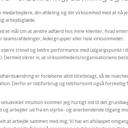
e medarbejdere, din afdeling og din virksomhed med at nå jer
 og arbejdsglæde.
ed et mål om at ændre adfærd hos mine klienter, hvad enten d
or teams/afdelinger, ledergrupper eller hele virksomheder.
 større trivsel og bedre performance med udgangspunkt i d
gi. Dermed sikrer vi, at virksomhedens/organisationens besl
dfærdsændring er forløbene altid tilrettelagt, så de match
ion. Derfor er tidsforbrug og tidshorisont også forskellig f
veludviklet intuition kommer jeg hurtigt ind til det grundl
 og arbejder ud fra en styrke- og anerkendende tilgang mo
elt at arbejde sammen med mig. Vi har en afslappet omgangs